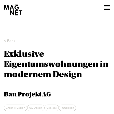
< Back
Exklusive
Eigentumswohnungen in
modernem Design
Bau Projekt AG
Graphic Design
UX-Design
Content
Immobilien