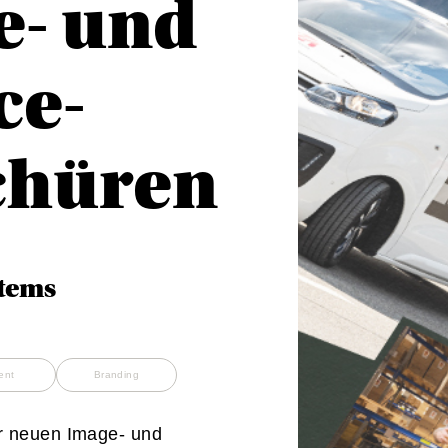
e- und
ce-
chüren
stems
ent
Branding
r neuen Image- und