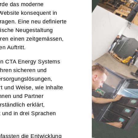
urde das moderne
Website konsequent in
ragen. Eine neu definierte
afische Neugestaltung
üren einen zeitgemässen,
n Auftritt.
von CTA Energy Systems
 ihren sicheren und
ersorgungslösungen,
t und Weise, wie Inhalte
nnen und Partner
ständlich erklärt,
t und in drei Sprachen
.
fassten die Entwicklung