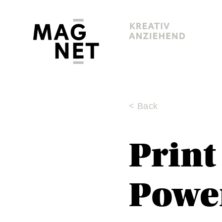
< Back
Print
Powe